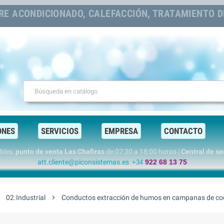
RE ACONDICIONADO, CALEFACCIÓN, TRATAMIENTO DE
ONES
SERVICIOS
EMPRESA
CONTACTO
ables:
punto de venta Las Chafiras
de 07:30 a 18:00 horas |
Central de s
att.cliente@piconsistemas.es
922 68 13 75
+34
ight
02.Industrial
chevron_right
Conductos extracción de humos en campanas de coci