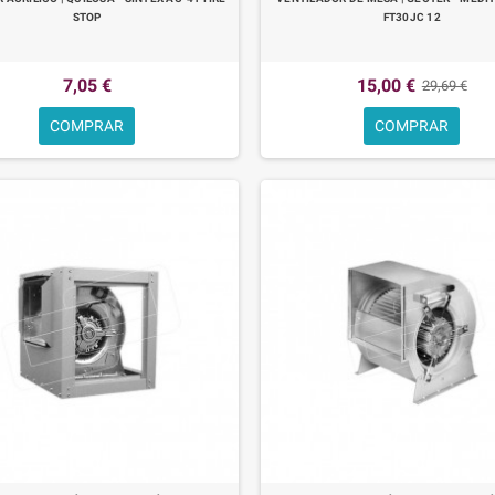
STOP
FT30JC 12
7,05 €
15,00 €
29,69 €
COMPRAR
COMPRAR