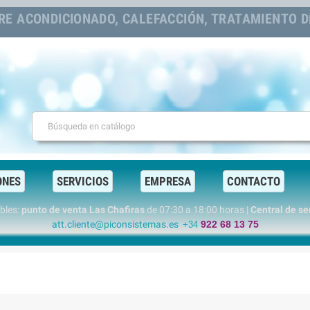
RE ACONDICIONADO, CALEFACCIÓN, TRATAMIENTO DE
ONES
SERVICIOS
EMPRESA
CONTACTO
ables:
punto de venta Las Chafiras
de 07:30 a 18:00 horas |
Central de s
att.cliente@piconsistemas.es
922 68 13 75
+34