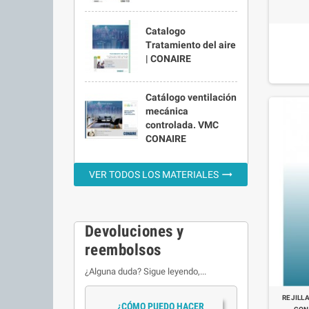
Catalogo
Tratamiento del aire
| CONAIRE
Catálogo ventilación
mecánica
controlada. VMC
CONAIRE
trending_flat
VER TODOS LOS MATERIALES
Devoluciones y
reembolsos
¿Alguna duda? Sigue leyendo,...
REJILL
¿CÓMO PUEDO HACER