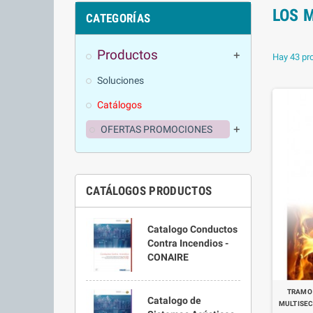
LOS 
CATEGORÍAS
Productos
add
Hay 43 pr
Soluciones
Catálogos
OFERTAS PROMOCIONES
add
CATÁLOGOS PRODUCTOS
Catalogo Conductos
Contra Incendios -
CONAIRE
TRAMO
Catalogo de
MULTISECT