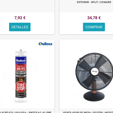
EXTERIOR - SPLIT | CONAIRE
7,92 €
34,78 €
DETALLES
COMPRAR
 ACRÍLICO | QUILOSA - SINTEX AC-41 FIRE
VENTILADOR DE MESA | GEOTEK - MED