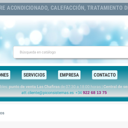
RE ACONDICIONADO, CALEFACCIÓN, TRATAMIENTO DE
ONES
SERVICIOS
EMPRESA
CONTACTO
ables:
punto de venta Las Chafiras
de 07:30 a 18:00 horas |
Central de s
att.cliente@piconsistemas.es
922 68 13 75
+34
dos