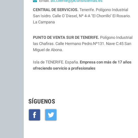
Email:
att.cliente@piconsistemas.es
CENTRAL DE SERVICIOS.
Tenerife. Polígono Industrial
San Isidro. Calle O´Diesel, Nº 4-A "El Chorrillo" El Rosario.
La Campana
PUNTO DE VENTA SUR DE TENERIFE.
Polígono Industrial
las Chafiras. Calle Hermano Pedro.Nº131. Nave C:45 San
Miguel de Abona.
Isla de TENERIFE. España.
Empresa con más de 17 años
ofreciendo servicio a profesionales
SÍGUENOS
Facebook
Twitter