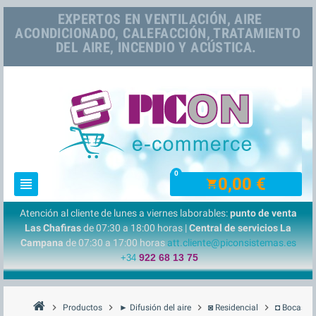
EXPERTOS EN VENTILACIÓN, AIRE
ACONDICIONADO, CALEFACCIÓN, TRATAMIENTO
DEL AIRE, INCENDIO Y ACÚSTICA.
0
0,00 €
view_headline
shopping_cart
Atención al cliente de lunes a viernes laborables:
punto de venta
Las Chafiras
de 07:30 a 18:00 horas |
Central de servicios La
Campana
de 07:30 a 17:00 horas
att.cliente@piconsistemas.es
922 68 13 75
+34
chevron_right
chevron_right
chevron_right
chevron_right
Productos
► Difusión del aire
◙ Residencial
◘ Bocas de