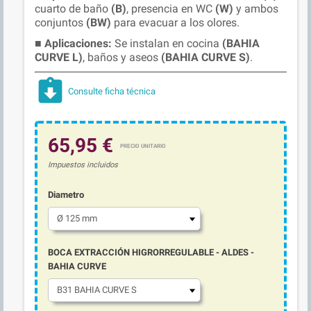
cuarto de baño
(B)
, presencia en WC
(W)
y ambos
conjuntos
(BW)
para evacuar a los olores.
■
Aplicaciones:
Se instalan en cocina
(BAHIA
CURVE L)
, baños y aseos
(BAHIA CURVE S)
.
assignment_returned
Consulte ficha técnica
65,95 €
Impuestos incluidos
Diametro
BOCA EXTRACCIÓN HIGRORREGULABLE - ALDES -
BAHIA CURVE