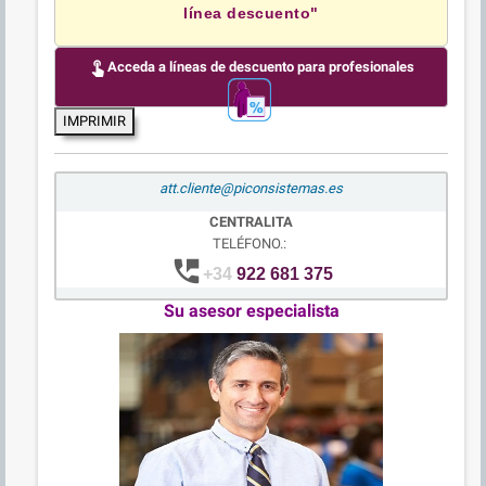
línea descuento"
touch_app
Acceda a líneas de descuento para profesionales
IMPRIMIR
att.cliente@piconsistemas.es
CENTRALITA
TELÉFONO.:
perm_phone_msg
+34
922 681 375
Su asesor especialista