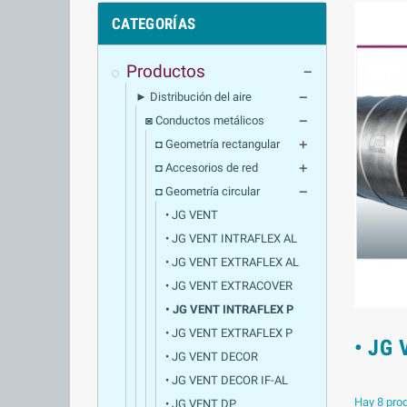
CATEGORÍAS
Productos
remove
► Distribución del aire
remove
◙ Conductos metálicos
remove
◘ Geometría rectangular
add
◘ Accesorios de red
add
◘ Geometría circular
remove
• JG VENT
• JG VENT INTRAFLEX AL
• JG VENT EXTRAFLEX AL
• JG VENT EXTRACOVER
• JG VENT INTRAFLEX P
• JG VENT EXTRAFLEX P
• JG 
• JG VENT DECOR
• JG VENT DECOR IF-AL
Hay 8 pro
• JG VENT DP