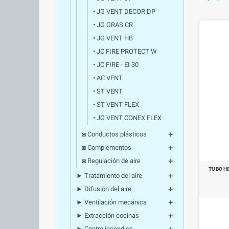
• JG VENT DECOR DP
• JG GRAS CR
• JG VENT HB
• JC FIRE PROTECT W
• JC FIRE - EI 30
• AC VENT
• ST VENT
• ST VENT FLEX
• JG VENT CONEX FLEX
◙ Conductos plásticos
add
◙ Complementos
add
◙ Regulación de aire
add
TUBO HE
► Tratamiento del aire
add
► Difusión del aire
add
► Ventilación mecánica
add
► Extracción cocinas
add
► Contra incendios