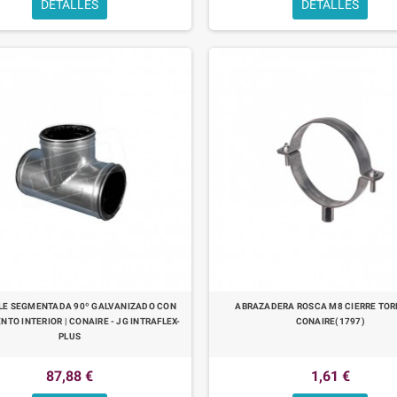
DETALLES
DETALLES
PLE SEGMENTADA 90º GALVANIZADO CON
ABRAZADERA ROSCA M8 CIERRE TORN
NTO INTERIOR | CONAIRE - JG INTRAFLEX-
CONAIRE(1797)
PLUS
87,88 €
1,61 €