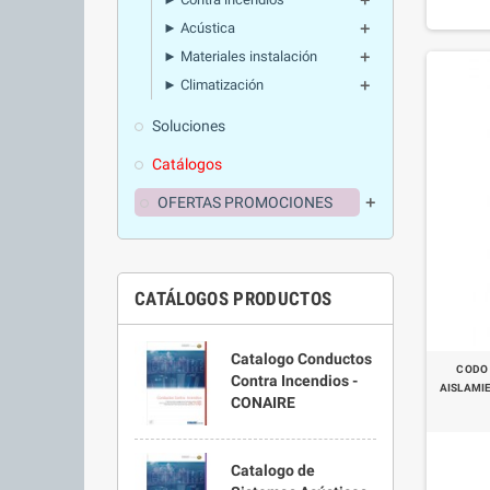
add
► Acústica
add
► Materiales instalación
add
► Climatización
add
Soluciones
Catálogos
OFERTAS PROMOCIONES
add
CATÁLOGOS PRODUCTOS
Catalogo Conductos
CODO
Contra Incendios -
AISLAMIE
CONAIRE
Catalogo de