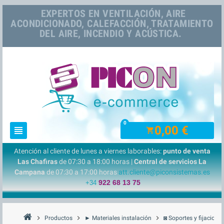
EXPERTOS EN VENTILACIÓN, AIRE
ACONDICIONADO, CALEFACCIÓN, TRATAMIENTO
DEL AIRE, INCENDIO Y ACÚSTICA.
0
0,00 €
view_headline
shopping_cart
Atención al cliente de lunes a viernes laborables:
punto de venta
Las Chafiras
de 07:30 a 18:00 horas |
Central de servicios La
Campana
de 07:30 a 17:00 horas
att.cliente@piconsistemas.es
922 68 13 75
+34
chevron_right
chevron_right
chevron_right
Productos
► Materiales instalación
◙ Soportes y fijacione