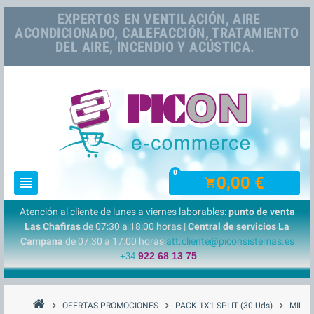
EXPERTOS EN VENTILACIÓN, AIRE
ACONDICIONADO, CALEFACCIÓN, TRATAMIENTO
DEL AIRE, INCENDIO Y ACÚSTICA.
0
0,00 €
view_headline
shopping_cart
Atención al cliente de lunes a viernes laborables:
punto de venta
Las Chafiras
de 07:30 a 18:00 horas |
Central de servicios La
Campana
de 07:30 a 17:00 horas
att.cliente@piconsistemas.es
922 68 13 75
+34
chevron_right
chevron_right
chevron_right
OFERTAS PROMOCIONES
PACK 1X1 SPLIT (30 Uds)
MIDE