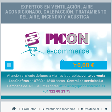
EXPERTOS EN VENTILACIÓN, AIRE
ACONDICIONADO, CALEFACCIÓN, TRATAMIENTO
DEL AIRE, INCENDIO Y ACÚSTICA.
0
0,00 €
view_headline
shopping_cart
Atención al cliente de lunes a viernes laborables:
punto de venta
Las Chafiras
de 07:30 a 18:00 horas |
Central de servicios La
Campana
de 07:30 a 17:00 horas
att.cliente@piconsistemas.es
922 68 13 75
+34
chevron_right
chevron_right
chevron_right
chevron_right
Productos
► Ventilación mecánica
◙ Residencial
◘ Ve