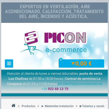
EXPERTOS EN VENTILACIÓN, AIRE
ACONDICIONADO, CALEFACCIÓN, TRATAMIENTO
DEL AIRE, INCENDIO Y ACÚSTICA.
0
0,00 €
view_headline
shopping_cart
Atención al cliente de lunes a viernes laborables:
punto de venta
Las Chafiras
de 07:30 a 18:00 horas |
Central de servicios La
Campana
de 07:30 a 17:00 horas
att.cliente@piconsistemas.es
922 68 13 75
+34
chevron_right
chevron_right
chevron_right
Productos
► Materiales instalación
◙ Tuberías y canaletas