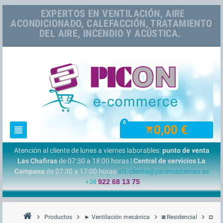
EXPERTOS EN VENTILACIÓN, AIRE
ACONDICIONADO, CALEFACCIÓN, TRATAMIENTO
DEL AIRE, INCENDIO Y ACÚSTICA.
0
0,00 €
view_headline
shopping_cart
Atención al cliente de lunes a viernes laborables:
punto de venta
Las Chafiras
de 07:30 a 18:00 horas |
Central de servicios La
Campana
de 07:30 a 17:00 horas
att.cliente@piconsistemas.es
922 68 13 75
+34
chevron_right
chevron_right
chevron_right
chevron_right
Productos
► Ventilación mecánica
◙ Residencial
◘ Ext