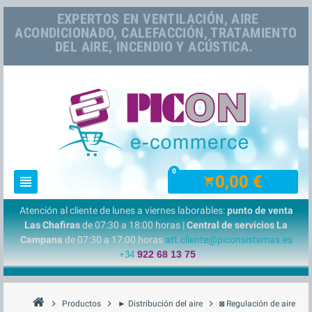
EXPERTOS EN VENTILACIÓN, AIRE
ACONDICIONADO, CALEFACCIÓN, TRATAMIENTO
DEL AIRE, INCENDIO Y ACÚSTICA.
0
0,00 €
view_headline
shopping_cart
Atención al cliente de lunes a viernes laborables:
punto de venta
Las Chafiras
de 07:30 a 18:00 horas |
Central de servicios La
Campana
de 07:30 a 17:00 horas
att.cliente@piconsistemas.es
922 68 13 75
+34
chevron_right
chevron_right
chevron_right
chevron_right
Productos
► Distribución del aire
◙ Regulación de aire