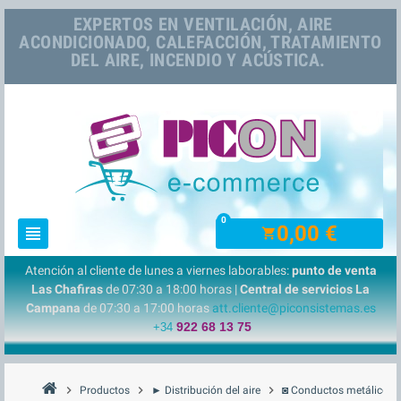
EXPERTOS EN VENTILACIÓN, AIRE
ACONDICIONADO, CALEFACCIÓN, TRATAMIENTO
DEL AIRE, INCENDIO Y ACÚSTICA.
0
0,00 €
view_headline
shopping_cart
Atención al cliente de lunes a viernes laborables:
punto de venta
Las Chafiras
de 07:30 a 18:00 horas |
Central de servicios La
Campana
de 07:30 a 17:00 horas
att.cliente@piconsistemas.es
922 68 13 75
+34
chevron_right
chevron_right
chevron_right
che
Productos
► Distribución del aire
◙ Conductos metálicos