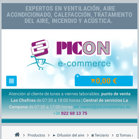
EXPERTOS EN VENTILACIÓN, AIRE
ACONDICIONADO, CALEFACCIÓN, TRATAMIENTO
DEL AIRE, INCENDIO Y ACÚSTICA.
0
0,00 €
view_headline
shopping_cart
Atención al cliente de lunes a viernes laborables:
punto de venta
Las Chafiras
de 07:30 a 18:00 horas |
Central de servicios La
Campana
de 07:30 a 17:00 horas
att.cliente@piconsistemas.es
922 68 13 75
+34
chevron_right
chevron_right
chevron_right
chevron_right
Productos
► Difusión del aire
◙ Terciario
◘ Tomas aire 