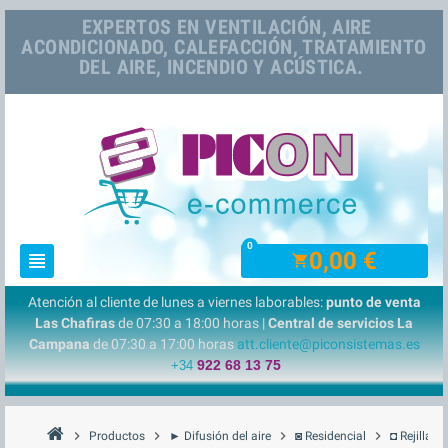
EXPERTOS EN VENTILACIÓN, AIRE
ACONDICIONADO, CALEFACCIÓN, TRATAMIENTO
DEL AIRE, INCENDIO Y ACÚSTICA.
0
0,00 €
view_headline
shopping_cart
Atención al cliente de lunes a viernes laborables:
punto de venta
Las Chafiras
de 07:30 a 18:00 horas |
Central de servicios La
Campana
de 07:30 a 17:00 horas
att.cliente@piconsistemas.es
922 68 13 75
+34
chevron_right
chevron_right
chevron_right
chevron_right
Productos
► Difusión del aire
◙ Residencial
◘ Rejillas 