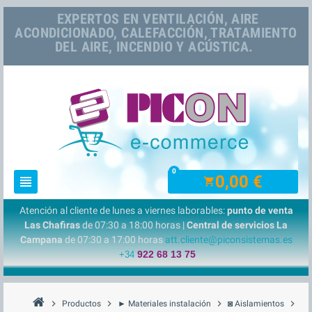
EXPERTOS EN VENTILACIÓN, AIRE
ACONDICIONADO, CALEFACCIÓN, TRATAMIENTO
DEL AIRE, INCENDIO Y ACÚSTICA.
0
0,00 €
view_headline
shopping_cart
Atención al cliente de lunes a viernes laborables:
punto de venta
Las Chafiras
de 07:30 a 18:00 horas |
Central de servicios La
Campana
de 07:30 a 17:00 horas
att.cliente@piconsistemas.es
922 68 13 75
+34
chevron_right
chevron_right
chevron_right
chevron_right
Productos
► Materiales instalación
◙ Aislamientos
◘ 