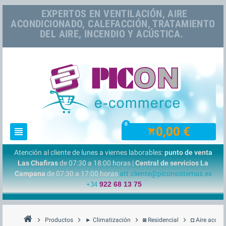
EXPERTOS EN VENTILACIÓN, AIRE
ACONDICIONADO, CALEFACCIÓN, TRATAMIENTO
DEL AIRE, INCENDIO Y ACÚSTICA.
0
0,00 €
view_headline
shopping_cart
Atención al cliente de lunes a viernes laborables:
punto de venta
Las Chafiras
de 07:30 a 18:00 horas |
Central de servicios La
Campana
de 07:30 a 17:00 horas
att.cliente@piconsistemas.es
922 68 13 75
+34
chevron_right
chevron_right
chevron_right
chevron_right
Productos
► Climatización
◙ Residencial
◘ Aire acond