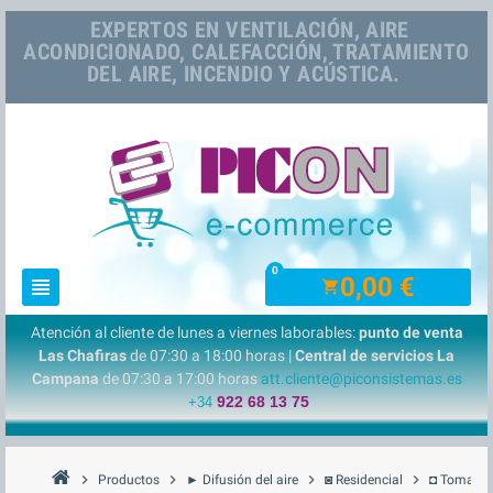
EXPERTOS EN VENTILACIÓN, AIRE
ACONDICIONADO, CALEFACCIÓN, TRATAMIENTO
DEL AIRE, INCENDIO Y ACÚSTICA.
0
0,00 €
view_headline
shopping_cart
Atención al cliente de lunes a viernes laborables:
punto de venta
Las Chafiras
de 07:30 a 18:00 horas |
Central de servicios La
Campana
de 07:30 a 17:00 horas
att.cliente@piconsistemas.es
922 68 13 75
+34
chevron_right
chevron_right
chevron_right
chevron_right
Productos
► Difusión del aire
◙ Residencial
◘ Tomas ai