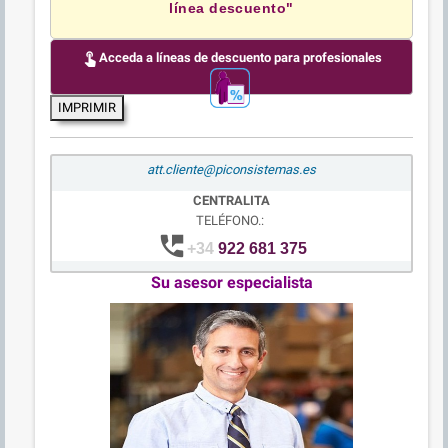
línea descuento"
touch_app
Acceda a líneas de descuento para profesionales
IMPRIMIR
att.cliente@piconsistemas.es
CENTRALITA
TELÉFONO.:
perm_phone_msg
+34
922 681 375
Su asesor especialista