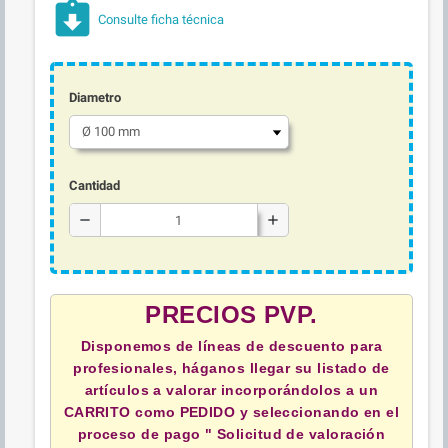
assignment_returned
Consulte ficha técnica
Diametro
Cantidad
remove
add
PRECIOS PVP.
Disponemos de líneas de descuento para
profesionales, háganos llegar su listado de
artículos a valorar incorporándolos a un
CARRITO como PEDIDO y
seleccionando en el
proceso de pago " Solicitud de valoración