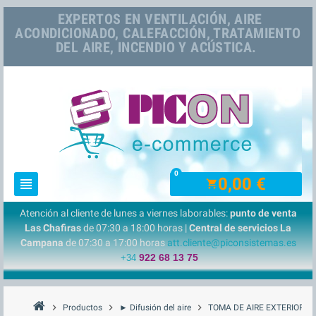
EXPERTOS EN VENTILACIÓN, AIRE
ACONDICIONADO, CALEFACCIÓN, TRATAMIENTO
DEL AIRE, INCENDIO Y ACÚSTICA.
0
0,00 €
view_headline
shopping_cart
Atención al cliente de lunes a viernes laborables:
punto de venta
Las Chafiras
de 07:30 a 18:00 horas |
Central de servicios La
Campana
de 07:30 a 17:00 horas
att.cliente@piconsistemas.es
922 68 13 75
+34
chevron_right
chevron_right
chevron_right
Productos
► Difusión del aire
TOMA DE AIRE EXTERIOR AC