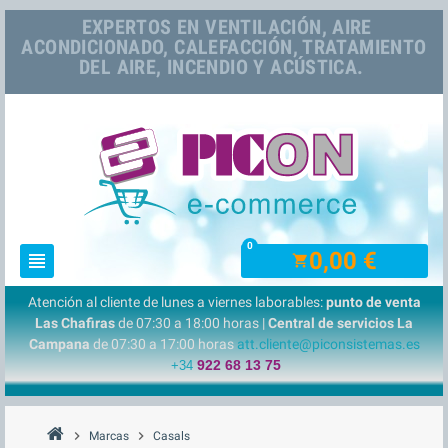
EXPERTOS EN VENTILACIÓN, AIRE
ACONDICIONADO, CALEFACCIÓN, TRATAMIENTO
DEL AIRE, INCENDIO Y ACÚSTICA.
0
0,00 €
view_headline
shopping_cart
Atención al cliente de lunes a viernes laborables:
punto de venta
Las Chafiras
de 07:30 a 18:00 horas |
Central de servicios La
Campana
de 07:30 a 17:00 horas
att.cliente@piconsistemas.es
922 68 13 75
+34
chevron_right
chevron_right
Marcas
Casals