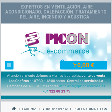
EXPERTOS EN VENTILACIÓN, AIRE
ACONDICIONADO, CALEFACCIÓN, TRATAMIENTO
DEL AIRE, INCENDIO Y ACÚSTICA.
0
0,00 €
view_headline
shopping_cart
Atención al cliente de lunes a viernes laborables:
punto de venta
Las Chafiras
de 07:30 a 18:00 horas |
Central de servicios La
Campana
de 07:30 a 17:00 horas
att.cliente@piconsistemas.es
922 68 13 75
+34
chevron_right
chevron_right
chevron_right
Productos
► Difusión del aire
REJILLA ALUMINIO LAMA HO