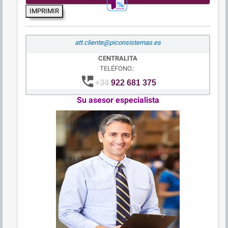
IMPRIMIR
att.cliente@piconsistemas.es
CENTRALITA
TELÉFONO.:
perm_phone_msg
+34
922 681 375
Su asesor especialista