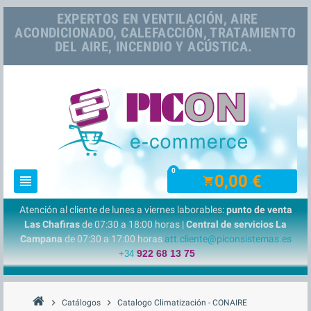
EXPERTOS EN VENTILACIÓN, AIRE
ACONDICIONADO, CALEFACCIÓN, TRATAMIENTO
DEL AIRE, INCENDIO Y ACÚSTICA.
0
0,00 €
view_headline
shopping_cart
Atención al cliente de lunes a viernes laborables:
punto de venta
Las Chafiras
de 07:30 a 18:00 horas |
Central de servicios La
Campana
de 07:30 a 17:00 horas
att.cliente@piconsistemas.es
922 68 13 75
+34
chevron_right
chevron_right
Catálogos
Catalogo Climatización - CONAIRE