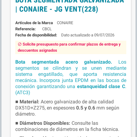
BOTA SEGMENTADA GALVANIZADA
| CONAIRE - JG VENT(228)
Marca
CONAIRE
Referencia:
CBCL
Fecha de disponibilidad:
09/07/2026
Solicite presupuesto para confirmar plazos de entrega y
block
descuentos asignados
Bota segmentada acero galvanizado.
Los
segmentos se cilindran y se unen mediante
sistema engatillado, que aporta resistencia
mecánica. Incorpora junta EPDM en las bocas de
conexión garantizando una
estanqueidad
clase C
.
(ATC3)
■
Material:
Acero galvanizado de alta calidad
DX51D+Z275, en espesores
0.5 y 0.6
mm según
diámetro.
■
Diámetros Disponibles:
Consulte las
combinaciones de diámetros en la ficha técnica.