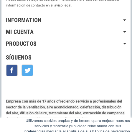
información de contacto en el aviso legal.
INFORMATION
MI CUENTA
PRODUCTOS
SÍGUENOS
Facebook
Twitter
Empresa con más de 17 años ofreciendo servicio a profesionales del
sector de la ventilación, aire acondicionado, calefacción, distribución
del aire, difusión del aire, tratamiento del aire, extracción de campanas
de cocina, protección contra incendio y acústica.
Utilizamos cookies propias y de terceros para mejorar nuestros
servicios y mostrarle publicidad relacionada con sus
Copyright © 2026
PICON Ecommerce
| Desarrollado por
InversaGrupo
preferencias mediante el análisis de sus hábitos de navegación.