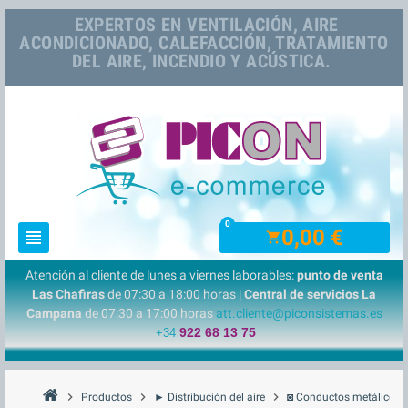
EXPERTOS EN VENTILACIÓN, AIRE
ACONDICIONADO, CALEFACCIÓN, TRATAMIENTO
DEL AIRE, INCENDIO Y ACÚSTICA.
0
0,00 €
view_headline
shopping_cart
Atención al cliente de lunes a viernes laborables:
punto de venta
Las Chafiras
de 07:30 a 18:00 horas |
Central de servicios La
Campana
de 07:30 a 17:00 horas
att.cliente@piconsistemas.es
922 68 13 75
+34
chevron_right
chevron_right
chevron_right
che
Productos
► Distribución del aire
◙ Conductos metálicos