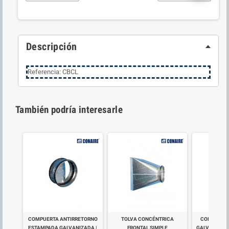
Descripción
Referencia: CBCL
También podría interesarle
COMPUERTA ANTIRRETORNO
TOLVA CONCÉNTRICA
COMPUERTA
ESTAMPADA GALVANIZADA |
FRONTAL SIMPLE
GALVANIZADA