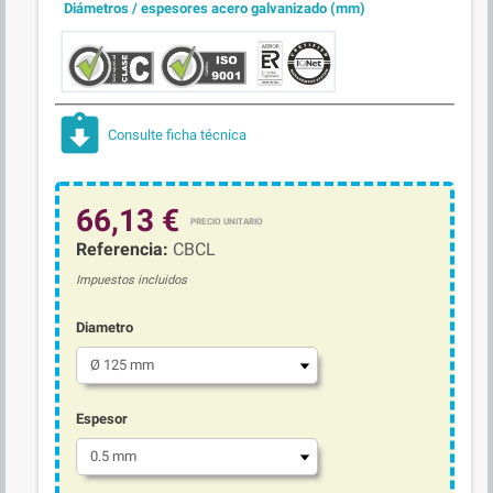
Diámetros / espesores acero galvanizado (mm)
assignment_returned
Consulte ficha técnica
66,13 €
Referencia:
CBCL
Impuestos incluidos
Diametro
Espesor