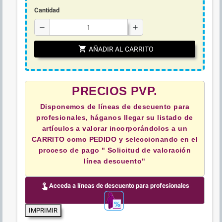
Cantidad
remove
add
shopping_cart
AÑADIR AL CARRITO
PRECIOS PVP.
Disponemos de líneas de descuento para
profesionales, háganos llegar su listado de
artículos a valorar incorporándolos a un
CARRITO como PEDIDO y
seleccionando en el
proceso de pago " Solicitud de valoración
línea descuento"
touch_app
Acceda a líneas de descuento para profesionales
IMPRIMIR