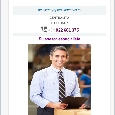
att.cliente@piconsistemas.es
CENTRALITA
TELÉFONO.:
perm_phone_msg
+34
922 681 375
Su asesor especialista