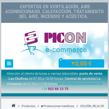
EXPERTOS EN VENTILACIÓN, AIRE
ACONDICIONADO, CALEFACCIÓN, TRATAMIENTO
DEL AIRE, INCENDIO Y ACÚSTICA.
0
0,00 €
view_headline
shopping_cart
Atención al cliente de lunes a viernes laborables:
punto de venta
Las Chafiras
de 07:30 a 18:00 horas |
Central de servicios La
Campana
de 07:30 a 17:00 horas
att.cliente@piconsistemas.es
922 68 13 75
+34
chevron_right
chevron_right
chevron_right
Productos
◙ Protecciones metálicas
CELOSÍA, REJA DE PR