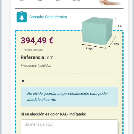
assignment_returned
Consulte ficha técnica
394,49 €
Referencia:
cm
Impuestos incluidos
▼
No olvide guardar su personalización para poder
añadirla al carrito
Si su elección es color RAL- indíquelo: