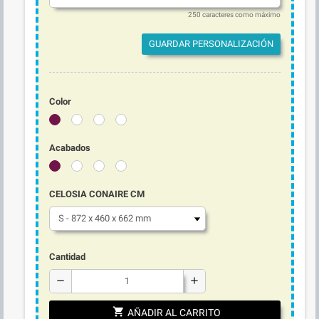
250 caracteres como máximo
GUARDAR PERSONALIZACIÓN
Color
Acabados
CELOSIA CONAIRE CM
Cantidad
remove
add
shopping_cart
AÑADIR AL CARRITO