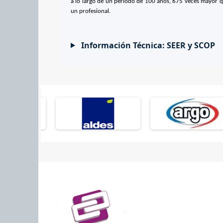
a lo largo de un periodo de 100 años, 675 veces mayor que
un profesional.
Información Técnica: SEER y SCOP