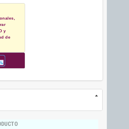
onales,
rar
O y
ud de
RODUCTO