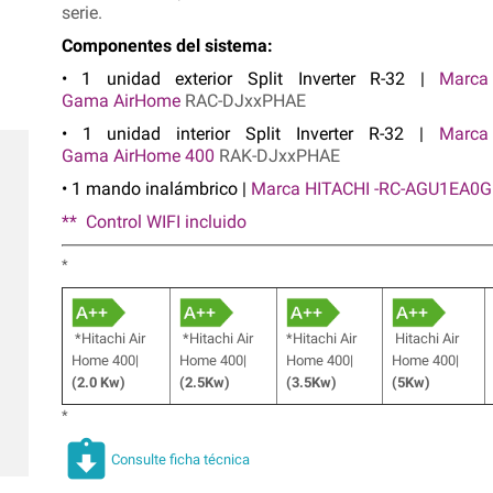
serie.
Componentes del sistema:
• 1 unidad exterior Split Inverter R-32 |
Marca
Gama AirHome
RAC-DJxxPHAE
• 1 unidad interior Split Inverter R-32
|
Marc
Gama
AirHome 400
RAK-DJxxPHAE
• 1 mando inalámbrico
|
Marca HITACHI -RC-AGU1EA0G
** Control WIFI incluido
*
*Hitachi Air
*Hitachi Air
*Hitachi Air
Hitachi Air
Home 400|
Home 400|
Home 400|
Home 400|
(2.0 Kw)
(2.5Kw)
(3.5Kw)
(5Kw)
*
assignment_returned
Consulte ficha técnica