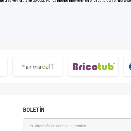
 si se vertiera 1 kg de CO2. Nunca intente intervenir en el circuito del refrigeran
BOLETÍN