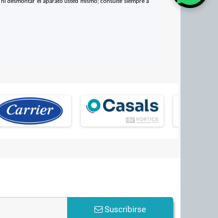
te ni desmontar el aparato usted mismo; consulte siempre a
Suscribirse