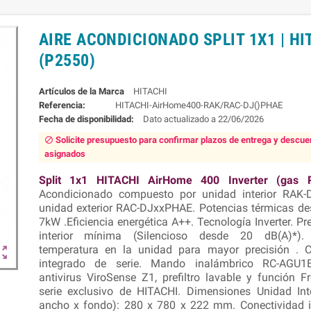
AIRE ACONDICIONADO SPLIT 1X1 | HI
(P2550)
Marca
HITACHI
Referencia:
HITACHI-AirHome400-RAK/RAC-DJ()PHAE
Fecha de disponibilidad:
22/06/2026
Solicite presupuesto para confirmar plazos de entrega y descue
block
asignados
Split 1x1 HITACHI AirHome 400 Inverter (gas R
Acondicionado compuesto por unidad interior RAK
unidad exterior RAC-DJxxPHAE. Potencias térmicas d
7kW .Eficiencia energética A++. Tecnología Inverter. P
interior mínima (Silencioso desde 20 dB(A)*)
temperatura en la unidad para mayor precisión . C
out_map
integrado de serie. Mando inalámbrico RC-AGU1E
antivirus ViroSense Z1, prefiltro lavable y función 
serie exclusivo de HITACHI. Dimensiones Unidad Inte
ancho x fondo): 280 x 780 x 222 mm. Conectividad 