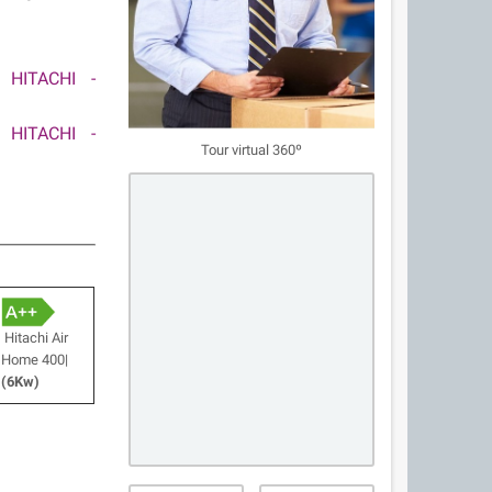
 HITACHI -
a
HITACHI
-
Tour virtual 360º
Hitachi Air
Home 400|
(6Kw)