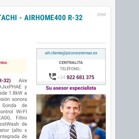
2550
TACHI - AIRHOME400 R-32
att.cliente@piconsistemas.es
ntos
CENTRALITA
TELÉFONO.:
perm_phone_msg
+34
922 681 375
-32)
Aire
-DJxxPHAE y
Su asesor especialista
esde 1.8kW a
resión sonora
. Sonda de
ontrol Wi-FI
A0G. Filtro
FrostWash de
rior (alto x
integrada de