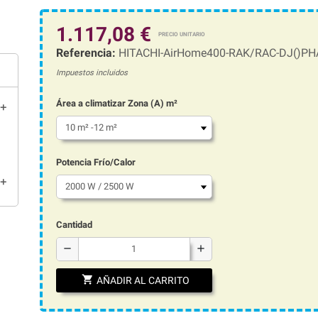
1.117,08 €
Referencia:
HITACHI-AirHome400-RAK/RAC-DJ()PH
Impuestos incluidos
Área a climatizar Zona (A) m²
add
Potencia Frío/Calor
add
Cantidad
remove
add
shopping_cart
AÑADIR AL CARRITO