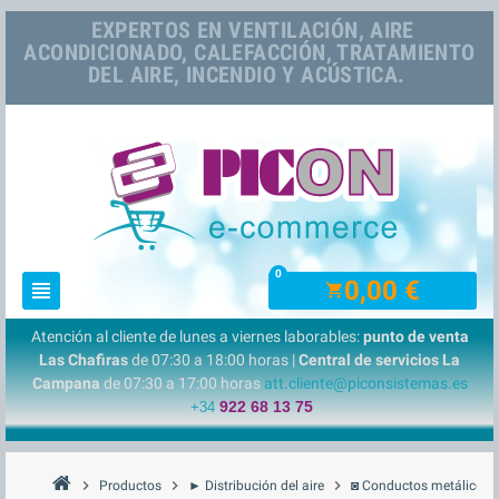
EXPERTOS EN VENTILACIÓN, AIRE
ACONDICIONADO, CALEFACCIÓN, TRATAMIENTO
DEL AIRE, INCENDIO Y ACÚSTICA.
0
0,00 €
view_headline
shopping_cart
Atención al cliente de lunes a viernes laborables:
punto de venta
Las Chafiras
de 07:30 a 18:00 horas |
Central de servicios La
Campana
de 07:30 a 17:00 horas
att.cliente@piconsistemas.es
922 68 13 75
+34
chevron_right
chevron_right
chevron_right
che
Productos
► Distribución del aire
◙ Conductos metálicos