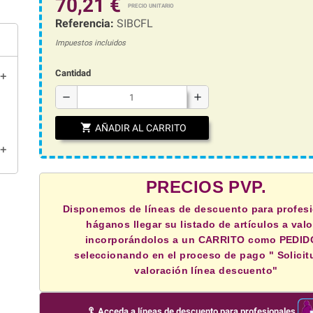
70,21 €
Referencia:
SIBCFL
Impuestos incluidos
Cantidad
add
remove
add
shopping_cart
AÑADIR AL CARRITO
add
PRECIOS PVP.
Disponemos de líneas de descuento para profesi
háganos llegar su listado de artículos a valo
incorporándolos a un CARRITO como PEDID
seleccionando en el proceso de pago " Solicit
valoración línea descuento"
touch_app
Acceda a líneas de descuento para profesionales