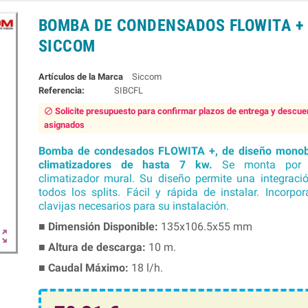
BOMBA DE CONDENSADOS FLOWITA + 
SICCOM
Marca
Siccom
Referencia:
SIBCFL
Solicite presupuesto para confirmar plazos de entrega y descue
block
asignados
Bomba de condesados FLOWITA +, de diseño monob
climatizadores de hasta 7 kw.
Se monta por 
climatizador mural. Su diseño permite una integraci
todos los splits. Fácil y rápida de instalar. Incorpor
clavijas necesarios para su instalación.
■
Dimensión Disponible:
135x106.5x55 mm
out_map
■ Altura de descarga
:
10 m.
■ Caudal Máximo
:
18 l/h.