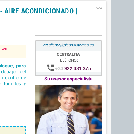
524
- AIRE ACONDICIONADO |
att.cliente@piconsistemas.es
ntos
CENTRALITA
TELÉFONO.:
loque, para
perm_phone_msg
+34
922 681 375
debajo del
ón dentro de
Su asesor especialista
a tornillos y