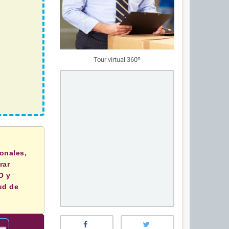
Tour virtual 360º
onales,
rar
O y
ud de