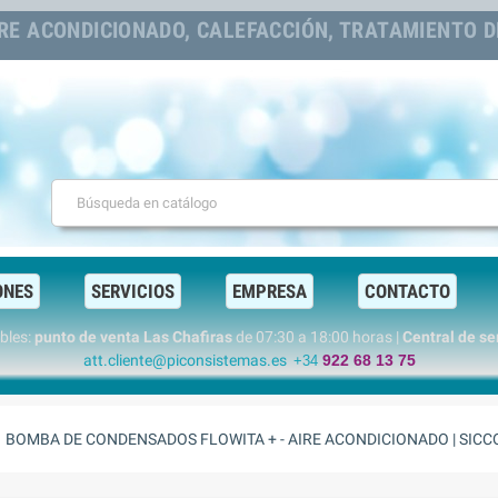
RE ACONDICIONADO, CALEFACCIÓN, TRATAMIENTO DE
ONES
SERVICIOS
EMPRESA
CONTACTO
ables:
punto de venta Las Chafiras
de 07:30 a 18:00 horas |
Central de s
att.cliente@piconsistemas.es
922 68 13 75
+34
BOMBA DE CONDENSADOS FLOWITA + - AIRE ACONDICIONADO | SIC