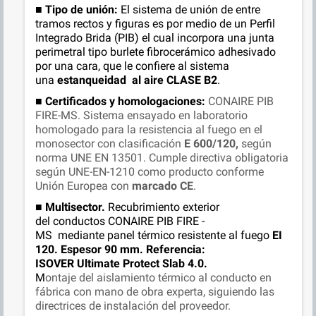
■
Tipo de unión:
El sistema de unión de entre
tramos rectos y figuras es por medio de un Perfil
Integrado Brida (PIB) el cual incorpora una junta
perimetral tipo burlete fibrocerámico adhesivado
por una cara, que le confiere al sistema
una
estanqueidad al aire
CLASE B2
.
■
Certificados y homologaciones:
CONAIRE PIB
FIRE-MS. Sistema ensayado en laboratorio
homologado para la resistencia al fuego en el
monosector con clasificación
E 600/120,
según
norma UNE EN 13501. Cumple directiva obligatoria
según UNE-EN-1210 como producto conforme
Unión Europea con
marcado CE
.
■
M
ultisector.
Recubrimiento exterior
del c
onductos CONAIRE PIB FIRE -
MS mediante panel térmico resistente al fuego
EI
120. Espesor 90 mm. Referencia:
ISOVER Ultimate Protect Slab 4.0.
M
ontaje del aislamiento térmico al conducto en
fábrica con mano de obra experta, siguiendo las
directrices de instalación del proveedor.