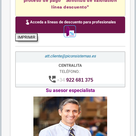
proceso de pago " Solicitud de valoración
línea descuento"
touch_app
Acceda a líneas de descuento para profesionales
IMPRIMIR
att.cliente@piconsistemas.es
CENTRALITA
TELÉFONO.:
perm_phone_msg
+34
922 681 375
Su asesor especialista