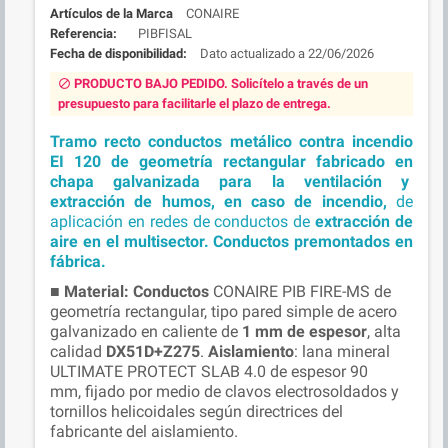
Marca
CONAIRE
Referencia:
PIBFISAL
Fecha de disponibilidad:
22/06/2026
PRODUCTO BAJO PEDIDO. Solicítelo a través de un
block
presupuesto para facilitarle el plazo de entrega.
Tramo recto conductos metálico contra incendio
EI
120
de geometría rectangular fabricado en
chapa galvanizada para la ventilación y
extracción de humos, en caso de incendio,
de
aplicación en redes de conductos de
extracción de
aire en el multisector. Conductos premontados en
fábrica.
■
Material:
Conductos
CONAIRE PIB FIRE-MS de
geometría rectangular, tipo pared simple de acero
galvanizado en caliente de
1 mm de espesor
, alta
calidad
DX51D+Z275
.
Aislamiento
: lana mineral
ULTIMATE PROTECT SLAB 4.0 de espesor 90
mm, fijado por medio de clavos electrosoldados y
tornillos helicoidales según directrices del
fabricante del aislamiento.