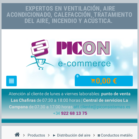
EXPERTOS EN VENTILACIÓN, AIRE
ACONDICIONADO, CALEFACCIÓN, TRATAMIENTO
DEL AIRE, INCENDIO Y ACÚSTICA.
0
0,00 €
view_headline
shopping_cart
Atención al cliente de lunes a viernes laborables:
punto de venta
Las Chafiras
de 07:30 a 18:00 horas |
Central de servicios La
Campana
de 07:30 a 17:00 horas
att.cliente@piconsistemas.es
922 68 13 75
+34
chevron_right
chevron_right
chevron_right
che
Productos
► Distribución del aire
◙ Conductos metálicos