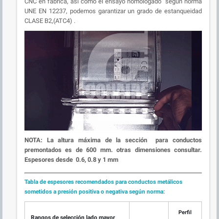
CNC en fábrica, así como el ensayo homologado según norma
UNE EN 12237, podemos garantizar un grado de estanqueidad
CLASE B2,(ATC4) .
NOTA:
La altura máxima de la sección para conductos
premontados es de 600 mm. otras dimensiones consultar.
Espesores desde 0.6, 0.8 y 1 mm
Tabla de espesores recomendados para conductos metálicos
sometidos a presión positiva o negativa según norma:
Perfil
Rangos de selección lado mayor