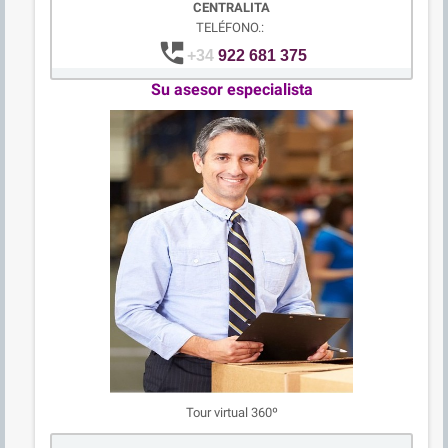
CENTRALITA
TELÉFONO.:
perm_phone_msg
+34
922 681 375
Su asesor especialista
Tour virtual 360º