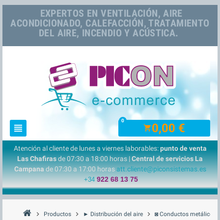
EXPERTOS EN VENTILACIÓN, AIRE
ACONDICIONADO, CALEFACCIÓN, TRATAMIENTO
DEL AIRE, INCENDIO Y ACÚSTICA.
0
0,00 €
view_headline
shopping_cart
Atención al cliente de lunes a viernes laborables:
punto de venta
Las Chafiras
de 07:30 a 18:00 horas |
Central de servicios La
Campana
de 07:30 a 17:00 horas
att.cliente@piconsistemas.es
922 68 13 75
+34
chevron_right
chevron_right
chevron_right
che
Productos
► Distribución del aire
◙ Conductos metálicos