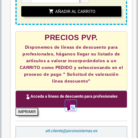
shopping_cart
AÑADIR AL CARRITO
PRECIOS PVP.
Disponemos de líneas de descuento para
profesionales, háganos llegar su listado de
artículos a valorar incorporándolos a un
CARRITO como PEDIDO y
seleccionando en el
proceso de pago " Solicitud de valoración
línea descuento"
touch_app
Acceda a líneas de descuento para profesionales
IMPRIMIR
att.cliente@piconsistemas.es