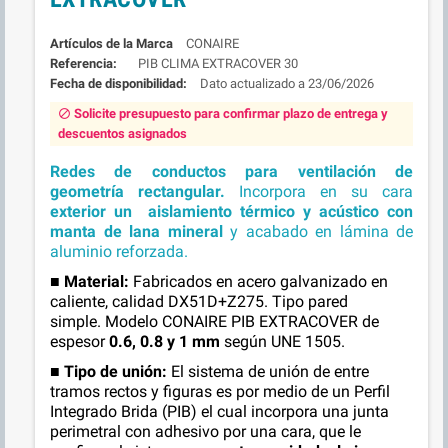
Marca
CONAIRE
Referencia:
PIB CLIMA EXTRACOVER 30
Fecha de disponibilidad:
23/06/2026
Solicite presupuesto para confirmar plazo de entrega y
block
descuentos asignados
Redes de conductos para ventilación de
geometría rectangular
.
Incorpora en su cara
exterior un aislamiento térmico y acústico con
manta de lana mineral
y acabado en lámina de
aluminio reforzada.
■
Material:
F
abricados en acero galvanizado en
caliente, calidad DX51D+Z275. Tipo pared
simple. Modelo CONAIRE PIB EXTRACOVER de
espesor
0.6, 0.8 y 1 mm
según UNE 1505.
■
Tipo de unión:
El sistema de unión de
entre
tramos rectos y figuras es por medio de un Perfil
Integrado Brida (PIB) el cual incorpora una junta
perimetral con adhesivo por una cara, que le