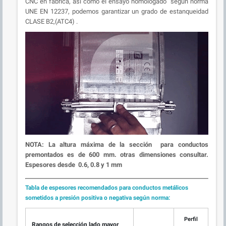
CNC en fábrica, así como el ensayo homologado según norma
UNE EN 12237, podemos garantizar un grado de estanqueidad
CLASE B2,(ATC4) .
NOTA:
La altura máxima de la sección para conductos
premontados es de 600 mm. otras dimensiones consultar.
Espesores desde 0.6, 0.8 y 1 mm
Tabla de espesores recomendados para conductos metálicos
sometidos a presión positiva o negativa según norma:
Perfil
Rangos de selección lado mayor