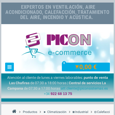
EXPERTOS EN VENTILACIÓN, AIRE
ACONDICIONADO, CALEFACCIÓN, TRATAMIENTO
DEL AIRE, INCENDIO Y ACÚSTICA.
0
0,00 €
view_headline
shopping_cart
Atención al cliente de lunes a viernes laborables:
punto de venta
Las Chafiras
de 07:30 a 18:00 horas |
Central de servicios La
Campana
de 07:30 a 17:00 horas
att.cliente@piconsistemas.es
922 68 13 75
+34
chevron_right
chevron_right
chevron_right
chevron_right
Productos
► Climatización
◙ Industrial
◘ Calefacción